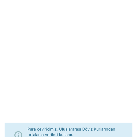
Para çeviricimiz, Uluslararası Döviz Kurlarından
ortalama verileri kullanır.