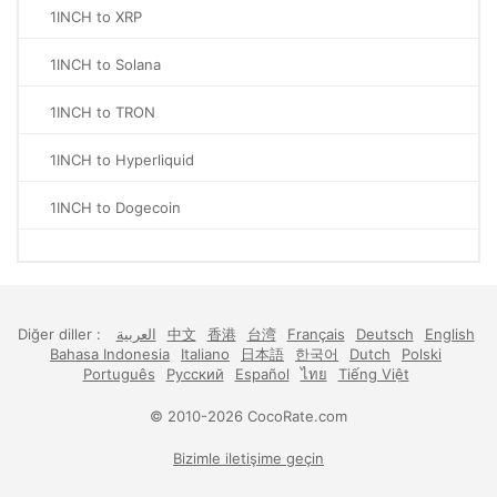
1INCH to XRP
1INCH to Solana
1INCH to TRON
1INCH to Hyperliquid
1INCH to Dogecoin
Diğer diller :
العربية
中文
香港
台湾
Français
Deutsch
English
Bahasa Indonesia
Italiano
日本語
한국어
Dutch
Polski
Português
Русский
Español
ไทย
Tiếng Việt
© 2010-2026 CocoRate.com
Bizimle iletişime geçin