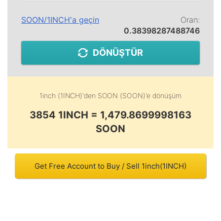
SOON
/
1INCH
'a geçin
Oran:
0.38398287488746
DÖNÜŞTÜR
1inch (1INCH)
'den
SOON (SOON)
'e dönüşüm
3854 1INCH = 1,479.8699998163
SOON
Get Free Account to Buy / Sell 1inch(1INCH)