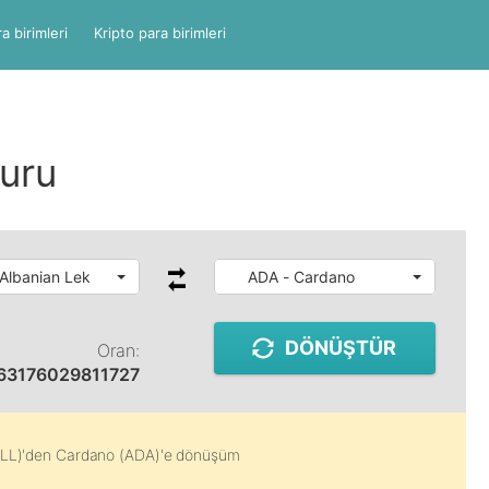
a birimleri
Kripto para birimleri
uru
 Albanian Lek
ADA - Cardano
DÖNÜŞTÜR
Oran:
63176029811727
ALL)
'den
Cardano (ADA)
'e dönüşüm