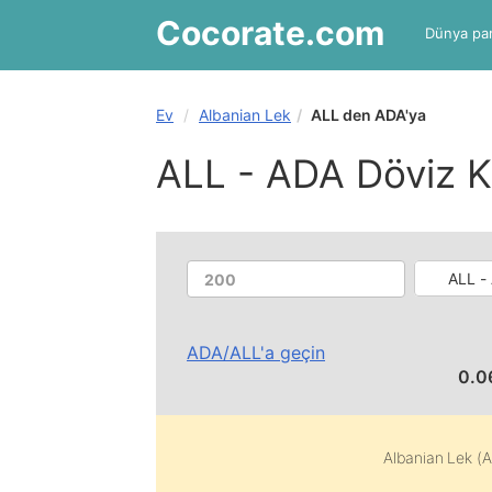
Cocorate
.com
Dünya par
Ev
Albanian Lek
ALL den ADA'ya
ALL - ADA Döviz K
ALL -
ADA
/
ALL
'a geçin
0.0
Albanian Lek (