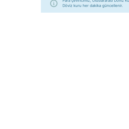
Para çeviricimiz, Uluslararası Döviz Ku
Döviz kuru her dakika güncellenir.