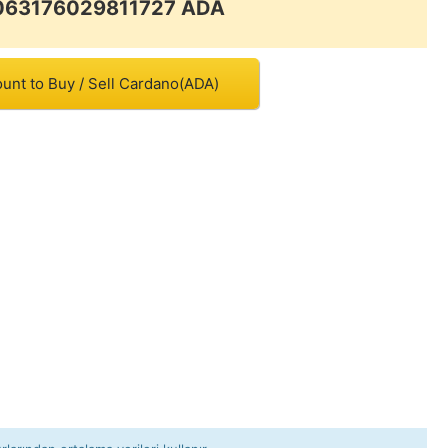
.063176029811727 ADA
unt to Buy / Sell Cardano(ADA)