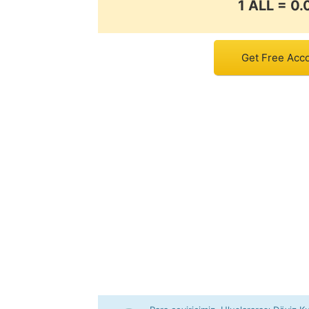
1 ALL = 0
Get Free Acco