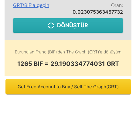
GRT
/
BIF
'a geçin
Oran:
0.023075363457732
DÖNÜŞTÜR
Burundian Franc (BIF)
'den
The Graph (GRT)
'e dönüşüm
1265 BIF = 29.190334774031 GRT
Get Free Account to Buy / Sell The Graph(GRT)