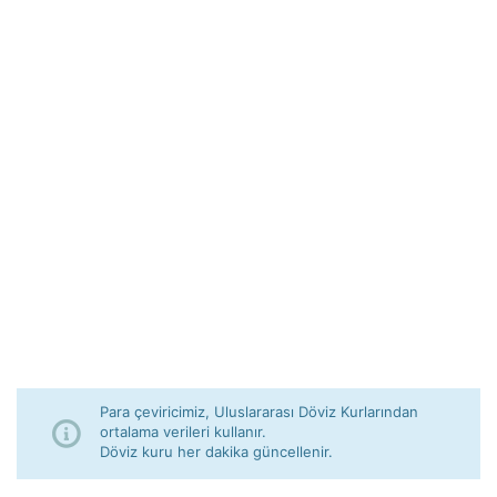
Para çeviricimiz, Uluslararası Döviz Kurlarından
ortalama verileri kullanır.
Döviz kuru her dakika güncellenir.