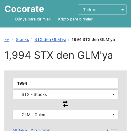
Cocorate
Türkçe
Dünya para birimleri
Kripto para birimleri
Ev
Stacks
STX den GLM'ya
1994 STX den GLM'ya
1,994 STX den GLM'ya
STX - Stacks
GLM - Golem
GLM
/
STX
'a geçin
Oran: