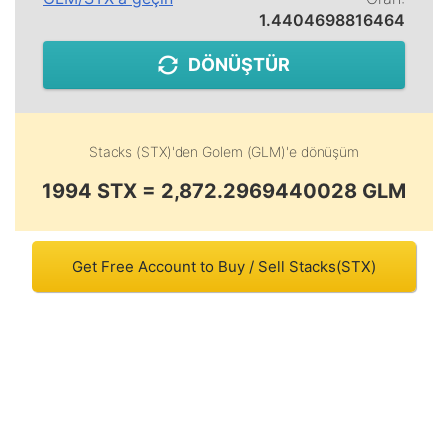
1.4404698816464
DÖNÜŞTÜR
Stacks (STX)
'den
Golem (GLM)
'e dönüşüm
1994 STX = 2,872.2969440028 GLM
Get Free Account to Buy / Sell Stacks(STX)