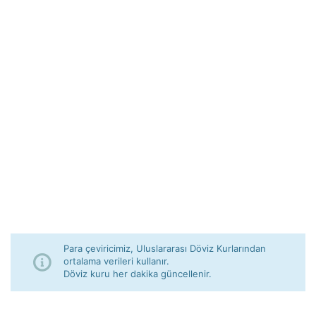
Para çeviricimiz, Uluslararası Döviz Kurlarından
ortalama verileri kullanır.
Döviz kuru her dakika güncellenir.