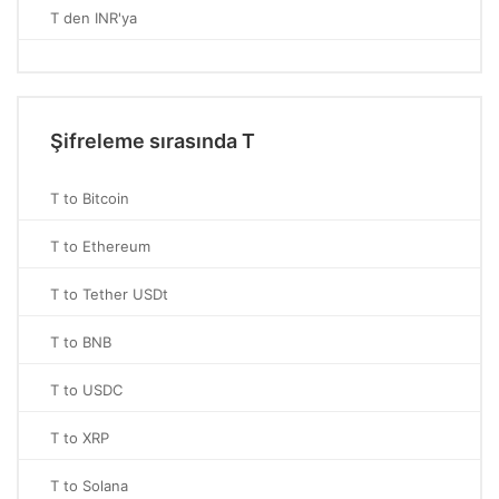
T den INR'ya
Şifreleme sırasında T
T to Bitcoin
T to Ethereum
T to Tether USDt
T to BNB
T to USDC
T to XRP
T to Solana