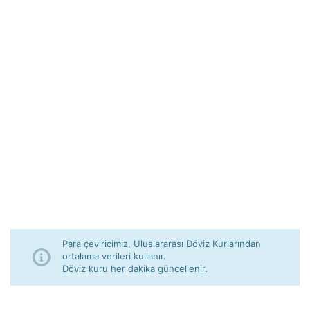
Para çeviricimiz, Uluslararası Döviz Kurlarından
ortalama verileri kullanır.
Döviz kuru her dakika güncellenir.