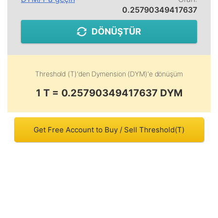
0.25790349417637
DÖNÜŞTÜR
Threshold (T)
'den
Dymension (DYM)
'e dönüşüm
1 T = 0.25790349417637 DYM
Get Free Account to Buy / Sell Threshold(T)