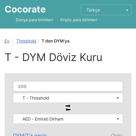
Cocorate
Türkçe
Dünya para birimleri
Kripto para birimleri
Ev
Threshold
T den DYM'ya
T - DYM Döviz Kuru
T - Threshold
AED - Emirati Dirham
DYM
/
T
'a geçin
Oran: