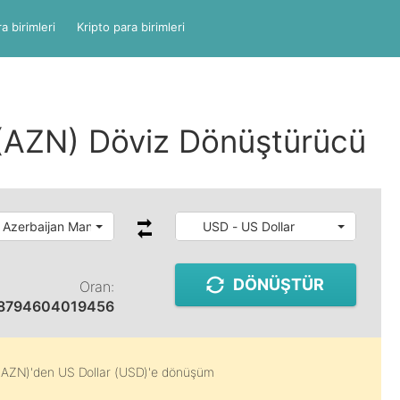
a birimleri
Kripto para birimleri
(AZN) Döviz Dönüştürücü
 Azerbaijan Manat
USD - US Dollar
DÖNÜŞTÜR
Oran:
8794604019456
(AZN)
'den
US Dollar (USD)
'e dönüşüm