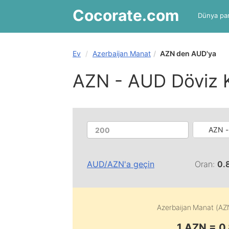
Cocorate
.com
Dünya par
Ev
Azerbaijan Manat
AZN den AUD'ya
AZN - AUD Döviz 
AZN -
AUD
/
AZN
'a geçin
Oran:
0.
Azerbaijan Manat (AZ
1 AZN = 