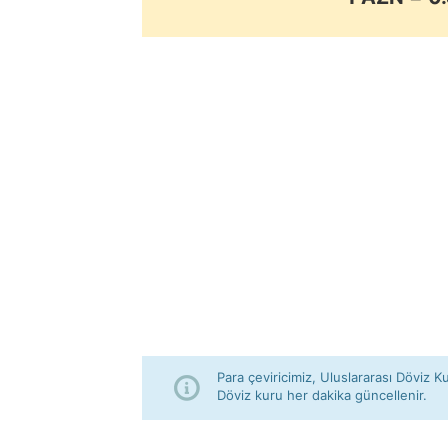
Para çeviricimiz, Uluslararası Döviz Ku
Döviz kuru her dakika güncellenir.