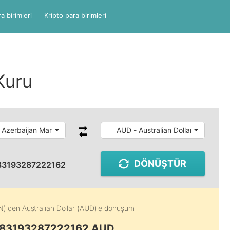
a birimleri
Kripto para birimleri
Kuru
 Azerbaijan Manat
AUD - Australian Dollar
DÖNÜŞTÜR
83193287222162
N)
'den
Australian Dollar (AUD)
'e dönüşüm
0.83193287222162 AUD