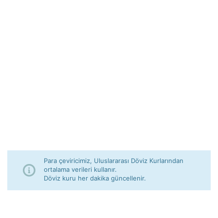
Para çeviricimiz, Uluslararası Döviz Kurlarından
ortalama verileri kullanır.
Döviz kuru her dakika güncellenir.