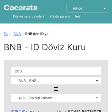
Cocorate
Türkçe
Dünya para birimleri
Kripto para birimleri
Ev
BNB
BNB den ID'ya
BNB - ID Döviz Kuru
BNB - BNB
AED - Emirati Dirham
ID
/
BNB
'a geçin
Oran:
57,451.55775076