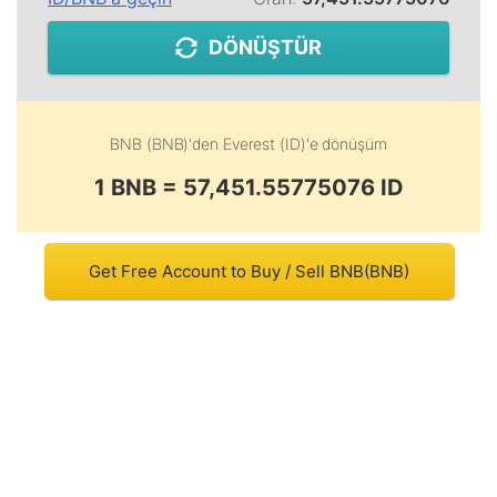
DÖNÜŞTÜR
BNB (BNB)
'den
Everest (ID)
'e dönüşüm
1 BNB = 57,451.55775076 ID
Get Free Account to Buy / Sell BNB(BNB)