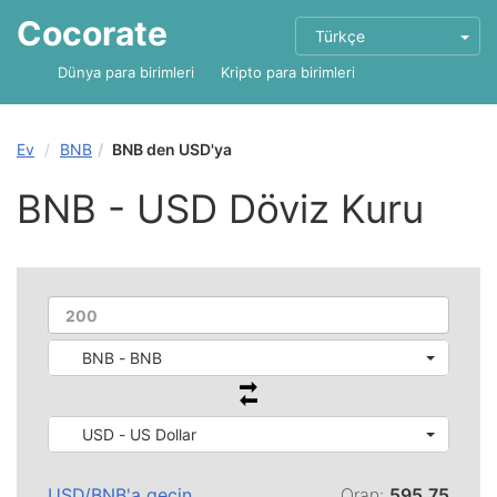
Cocorate
Türkçe
Dünya para birimleri
Kripto para birimleri
Ev
BNB
BNB den USD'ya
BNB - USD Döviz Kuru
BNB - BNB
USD - US Dollar
USD
/
BNB
'a geçin
Oran:
595.75