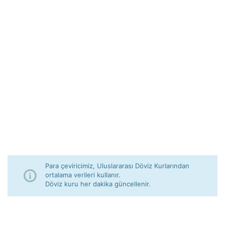
Para çeviricimiz, Uluslararası Döviz Kurlarından
ortalama verileri kullanır.
Döviz kuru her dakika güncellenir.