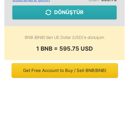
DÖNÜŞTÜR
BNB (BNB)
'den
US Dollar (USD)
'e dönüşüm
1 BNB = 595.75 USD
Get Free Account to Buy / Sell BNB(BNB)