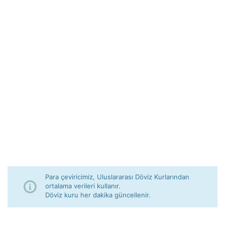
Para çeviricimiz, Uluslararası Döviz Kurlarından
ortalama verileri kullanır.
Döviz kuru her dakika güncellenir.