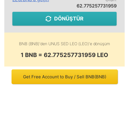
62.775257731959
DÖNÜŞTÜR
BNB (BNB)
'den
UNUS SED LEO (LEO)
'e dönüşüm
1 BNB = 62.775257731959 LEO
Get Free Account to Buy / Sell BNB(BNB)