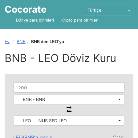
Cocorate
Türkçe
Dünya para birimleri
Kripto para birimleri
Ev
BNB
BNB den LEO'ya
BNB - LEO Döviz Kuru
BNB - BNB
LEO - UNUS SED LEO
LEO
/
BNB
'a geçin
Oran: