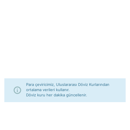
Para çeviricimiz, Uluslararası Döviz Kurlarından
ortalama verileri kullanır.
Döviz kuru her dakika güncellenir.