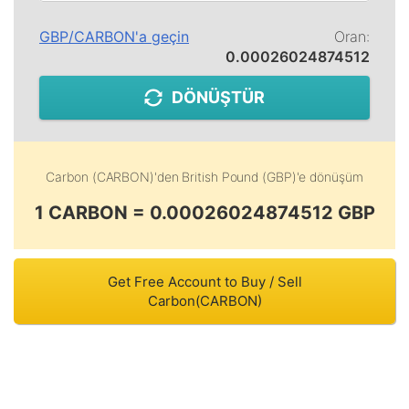
GBP
/
CARBON
'a geçin
Oran:
0.00026024874512
DÖNÜŞTÜR
Carbon (CARBON)
'den
British Pound (GBP)
'e dönüşüm
1 CARBON = 0.00026024874512 GBP
Get Free Account to Buy / Sell
Carbon(CARBON)