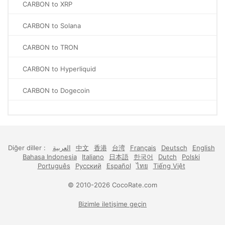
CARBON to XRP
CARBON to Solana
CARBON to TRON
CARBON to Hyperliquid
CARBON to Dogecoin
Diğer diller :
العربية
中文
香港
台湾
Français
Deutsch
English
Bahasa Indonesia
Italiano
日本語
한국어
Dutch
Polski
Português
Русский
Español
ไทย
Tiếng Việt
© 2010-2026 CocoRate.com
Bizimle iletişime geçin