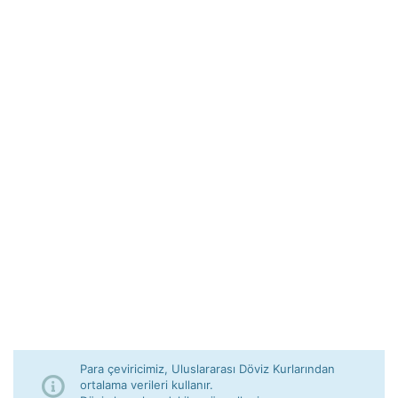
Para çeviricimiz, Uluslararası Döviz Kurlarından
ortalama verileri kullanır.