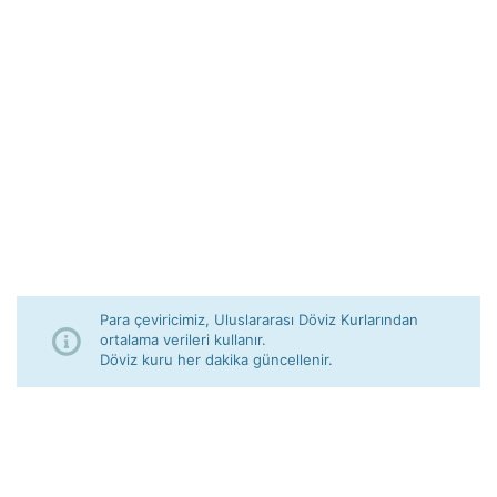
Para çeviricimiz, Uluslararası Döviz Kurlarından
ortalama verileri kullanır.
Döviz kuru her dakika güncellenir.