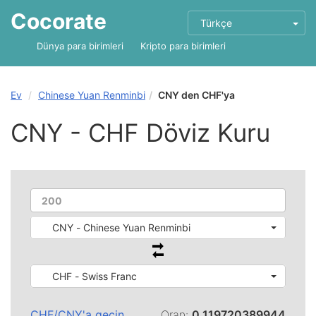
Cocorate
Türkçe
Dünya para birimleri
Kripto para birimleri
Ev
Chinese Yuan Renminbi
CNY den CHF'ya
CNY - CHF Döviz Kuru
CNY - Chinese Yuan Renminbi
CHF - Swiss Franc
CHF
/
CNY
'a geçin
Oran:
0.119720389944