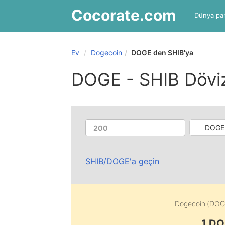
Cocorate
.com
Dünya par
Ev
Dogecoin
DOGE den SHIB'ya
DOGE - SHIB Dövi
DOGE 
SHIB
/
DOGE
'a geçin
Dogecoin (DOG
1 DO