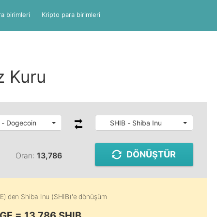
a birimleri
Kripto para birimleri
z Kuru
- Dogecoin
SHIB - Shiba Inu
DÖNÜŞTÜR
Oran:
13,786
E)
'den
Shiba Inu (SHIB)
'e dönüşüm
GE = 13,786 SHIB