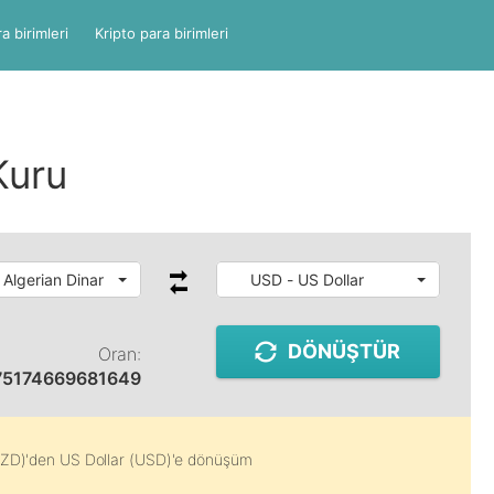
a birimleri
Kripto para birimleri
Kuru
 Algerian Dinar
USD - US Dollar
DÖNÜŞTÜR
Oran:
75174669681649
DZD)
'den
US Dollar (USD)
'e dönüşüm