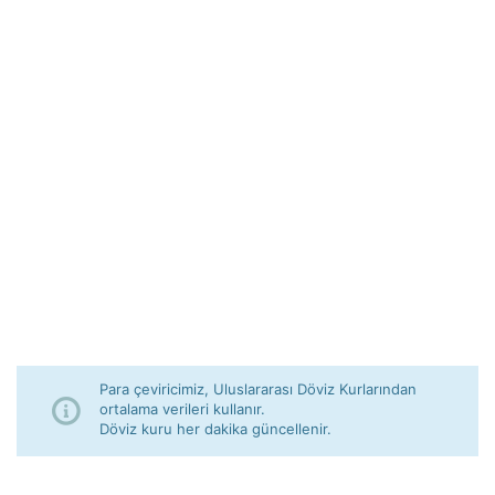
Para çeviricimiz, Uluslararası Döviz Kurlarından
ortalama verileri kullanır.
Döviz kuru her dakika güncellenir.