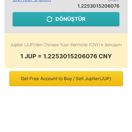
1.2253015206076
DÖNÜŞTÜR
Jupiter (JUP)
'den
Chinese Yuan Renminbi (CNY)
'e dönüşüm
1 JUP = 1.2253015206076 CNY
Get Free Account to Buy / Sell Jupiter(JUP)