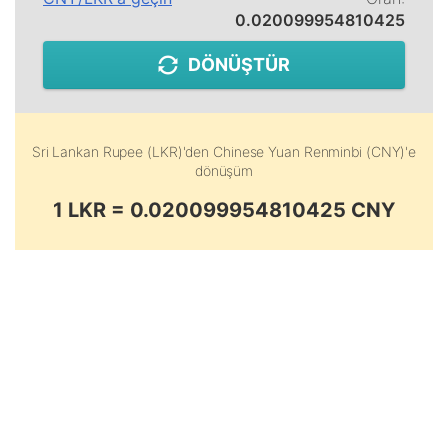
0.020099954810425
DÖNÜŞTÜR
Sri Lankan Rupee (LKR)
'den
Chinese Yuan Renminbi (CNY)
'e
dönüşüm
1 LKR = 0.020099954810425 CNY