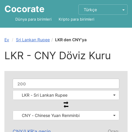
Cocorate
Türkçe
Dünya para birimleri
Kripto para birimleri
Ev
Sri Lankan Rupee
LKR den CNY'ya
LKR - CNY Döviz Kuru
LKR - Sri Lankan Rupee
CNY - Chinese Yuan Renminbi
CNY
/
LKR
'a geçin
Oran: