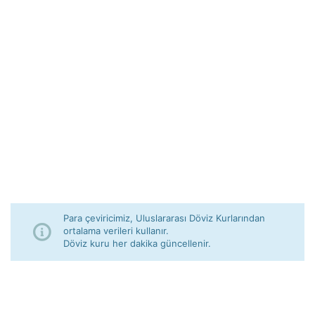
Para çeviricimiz, Uluslararası Döviz Kurlarından
ortalama verileri kullanır.
Döviz kuru her dakika güncellenir.