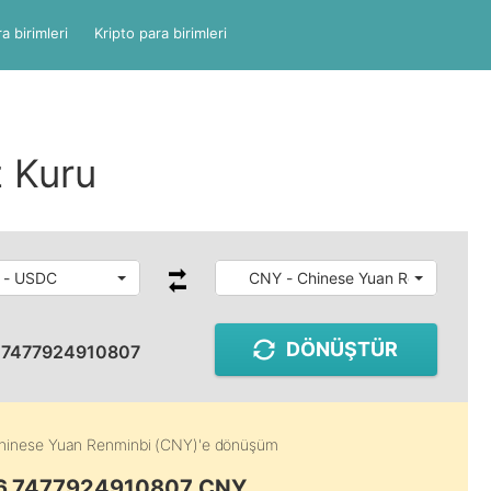
a birimleri
Kripto para birimleri
 Kuru
 - USDC
CNY - Chinese Yuan Renminbi
DÖNÜŞTÜR
.7477924910807
hinese Yuan Renminbi (CNY)
'e dönüşüm
 6.7477924910807 CNY