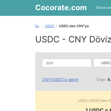
Cocorate
.com
Dünya par
Ev
USDC
USDC den CNY'ya
USDC - CNY Döviz
USDC
CNY
/
USDC
'a geçin
Oran:
6
USDC (USDC)
'den
C
1 USDC =