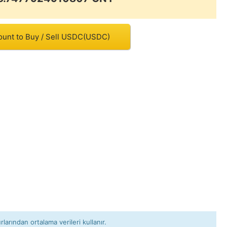
ount to Buy / Sell USDC(USDC)
rlarından ortalama verileri kullanır.