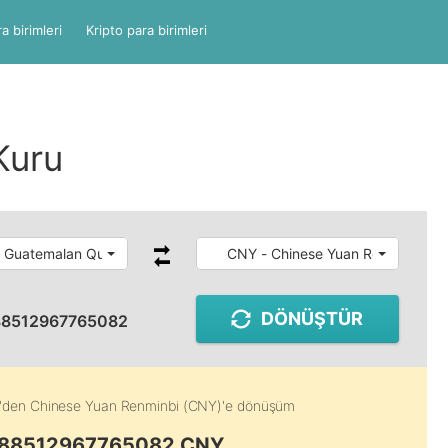
a birimleri
Kripto para birimleri
Kuru
 Guatemalan Quetzal
CNY - Chinese Yuan Renminbi
DÖNÜŞTÜR
88512967765082
'den
Chinese Yuan Renminbi (CNY)
'e dönüşüm
0.88512967765082 CNY