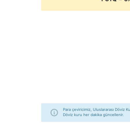
Para çeviricimiz, Uluslararası Döviz Ku
Döviz kuru her dakika güncellenir.