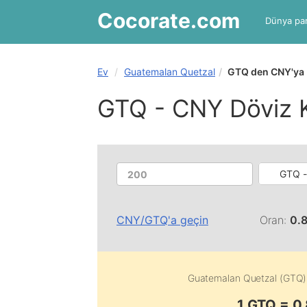
Cocorate
.com
Dünya par
Ev
Guatemalan Quetzal
GTQ den CNY'ya
GTQ - CNY Döviz 
GTQ -
CNY
/
GTQ
'a geçin
Oran:
0.
Guatemalan Quetzal (GTQ)
1 GTQ = 