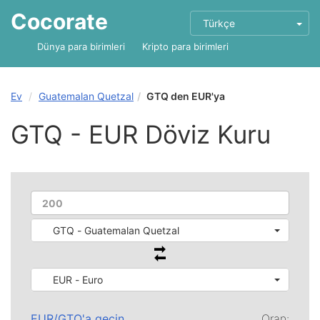
Cocorate
Türkçe
Dünya para birimleri
Kripto para birimleri
Ev
Guatemalan Quetzal
GTQ den EUR'ya
GTQ - EUR Döviz Kuru
GTQ - Guatemalan Quetzal
EUR - Euro
EUR
/
GTQ
'a geçin
Oran: