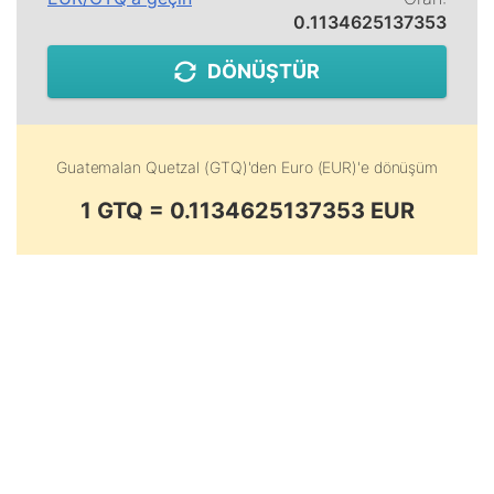
0.1134625137353
DÖNÜŞTÜR
Guatemalan Quetzal (GTQ)
'den
Euro (EUR)
'e dönüşüm
1 GTQ = 0.1134625137353 EUR