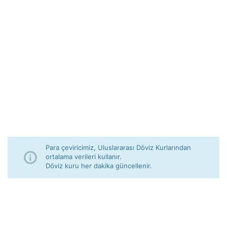
Para çeviricimiz, Uluslararası Döviz Kurlarından
ortalama verileri kullanır.
Döviz kuru her dakika güncellenir.